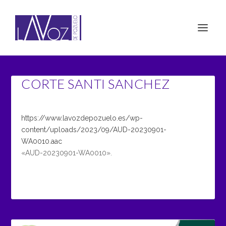
CORTE SANTI SANCHEZ
https://www.lavozdepozuelo.es/wp-
content/uploads/2023/09/AUD-20230901-
WA0010.aac
«AUD-20230901-WA0010».