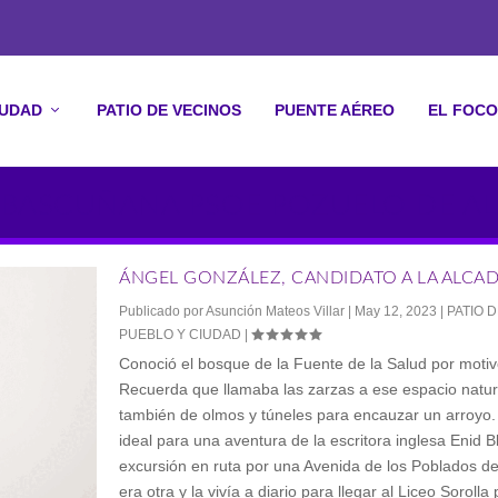
IUDAD
PATIO DE VECINOS
PUENTE AÉREO
EL FOCO
Z BASCUÑANA PSOE POZUELO DE A
ÁNGEL GONZÁLEZ, CANDIDATO A LA ALCAD
Publicado por
Asunción Mateos Villar
|
May 12, 2023
|
PATIO 
PUEBLO Y CIUDAD
|
Conoció el bosque de la Fuente de la Salud por motiv
Recuerda que llamaba las zarzas a ese espacio natur
también de olmos y túneles para encauzar un arroyo.
ideal para una aventura de la escritora inglesa Enid B
excursión en ruta por una Avenida de los Poblados de 
era otra y la vivía a diario para llegar al Liceo Sorolla