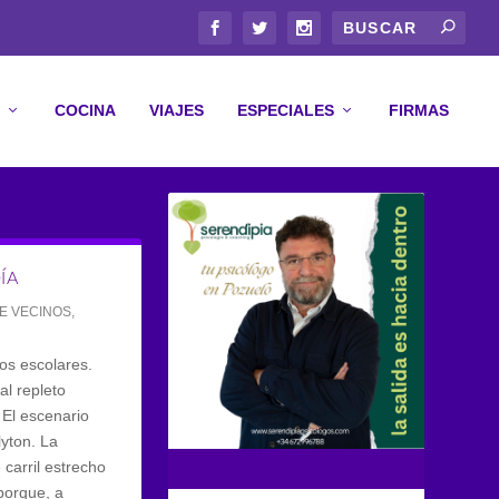
COCINA
VIAJES
ESPECIALES
FIRMAS
LARCÓN
ÍA
DE VECINOS
,
os escolares.
al repleto
 El escenario
lyton. La
carril estrecho
 porque, a