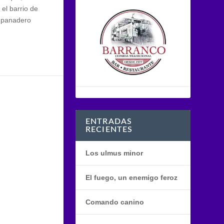
 el barrio de
l panadero
ENTRADAS
RECIENTES
Los ulmus minor
El fuego, un enemigo feroz
Comando canino