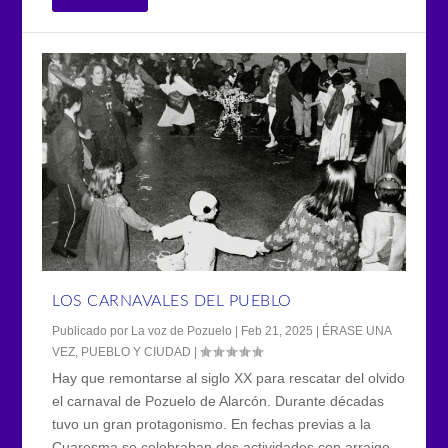
LOS CARNAVALES DEL PUEBLO
Publicado por
La voz de Pozuelo
|
Feb 21, 2025
|
ÉRASE UNA
VEZ
,
PUEBLO Y CIUDAD
|
Hay que remontarse al siglo XX para rescatar del olvido
el carnaval de Pozuelo de Alarcón. Durante décadas
tuvo un gran protagonismo. En fechas previas a la
Cuaresma se celebraban dos actividades con arraigo