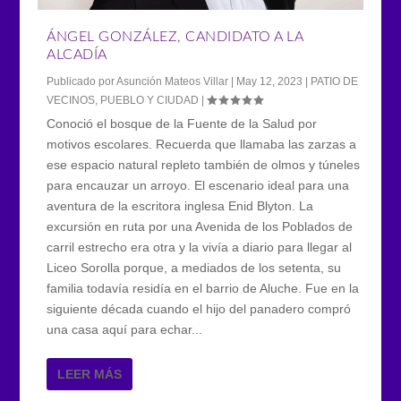
ÁNGEL GONZÁLEZ, CANDIDATO A LA
ALCADÍA
Publicado por
Asunción Mateos Villar
|
May 12, 2023
|
PATIO DE
VECINOS
,
PUEBLO Y CIUDAD
|
Conoció el bosque de la Fuente de la Salud por
motivos escolares. Recuerda que llamaba las zarzas a
ese espacio natural repleto también de olmos y túneles
para encauzar un arroyo. El escenario ideal para una
aventura de la escritora inglesa Enid Blyton. La
excursión en ruta por una Avenida de los Poblados de
carril estrecho era otra y la vivía a diario para llegar al
Liceo Sorolla porque, a mediados de los setenta, su
familia todavía residía en el barrio de Aluche. Fue en la
siguiente década cuando el hijo del panadero compró
una casa aquí para echar...
LEER MÁS