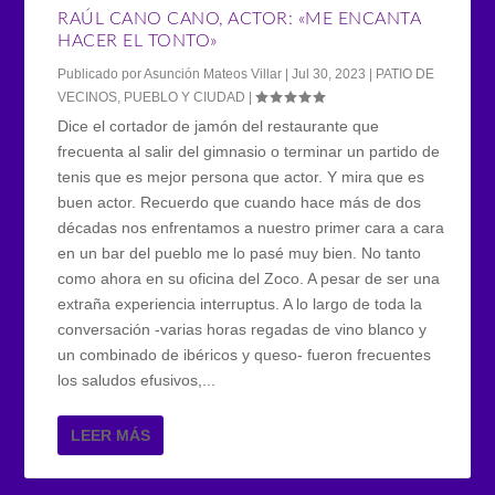
RAÚL CANO CANO, ACTOR: «ME ENCANTA
HACER EL TONTO»
Publicado por
Asunción Mateos Villar
|
Jul 30, 2023
|
PATIO DE
VECINOS
,
PUEBLO Y CIUDAD
|
Dice el cortador de jamón del restaurante que
frecuenta al salir del gimnasio o terminar un partido de
tenis que es mejor persona que actor. Y mira que es
buen actor. Recuerdo que cuando hace más de dos
décadas nos enfrentamos a nuestro primer cara a cara
en un bar del pueblo me lo pasé muy bien. No tanto
como ahora en su oficina del Zoco. A pesar de ser una
extraña experiencia interruptus. A lo largo de toda la
conversación -varias horas regadas de vino blanco y
un combinado de ibéricos y queso- fueron frecuentes
los saludos efusivos,...
LEER MÁS