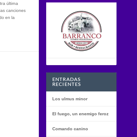
tra última
las canciones
do en la
ENTRADAS
RECIENTES
Los ulmus minor
El fuego, un enemigo feroz
Comando canino