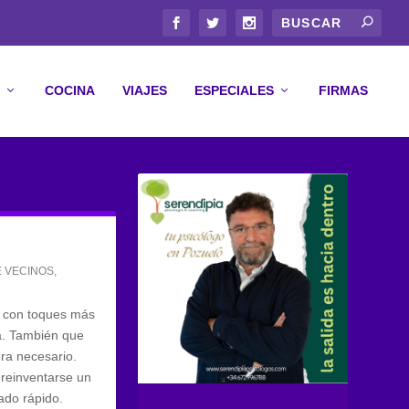
COCINA
VIAJES
ESPECIALES
FIRMAS
E VECINOS
,
a con toques más
a. También que
era necesario.
 reinventarse un
ado rápido.