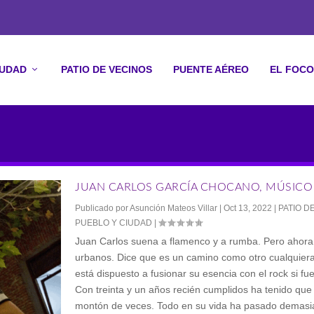
IUDAD
PATIO DE VECINOS
PUENTE AÉREO
EL FOCO
JUAN CARLOS GARCÍA CHOCANO, MÚSICO
Publicado por
Asunción Mateos Villar
|
Oct 13, 2022
|
PATIO D
PUEBLO Y CIUDAD
|
Juan Carlos suena a flamenco y a rumba. Pero ahor
urbanos. Dice que es un camino como otro cualquier
está dispuesto a fusionar su esencia con el rock si fu
Con treinta y un años recién cumplidos ha tenido que
montón de veces. Todo en su vida ha pasado demasi