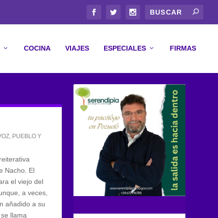
COCINA
VIAJES
ESPECIALES
FIRMAS
VOZ
,
PUEBLO Y
eiterativa
e Nacho. El
ra el viejo del
unque, a veces,
an añadido a su
 se llama