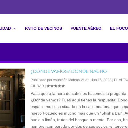
IUDAD
PATIO DE VECINOS
PUENTE AÉREO
EL FOCO
ESTAURANTE POZUELO
¿DÓNDE VAMOS? DONDE NACHO
Publicado por
Asunción Mateos Villar
|
Jun 16, 2023
|
EL ALTA
CIUDAD
|
Pasa que a la hora de salir nos hacemos la pregunta r
¿Dónde vamos? Pues aquí tienes la respuesta: Dond
espacio multiuso situado en la calle peatonal que sepa
nuevo Pozuelo es mucho más que un “Shisha Bar”. A
huela a limón, frutos del bosque o menta. Por eso, h
nombre, compartido por dos de sus socios -el tercero