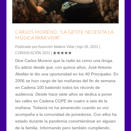
CARLOS MORENO: “LA GENTE NECESITA LA
MÚSICA PARA VIVIR”
Publicado por
Asunción Mateos Villar
|
Ago 26, 2022
|
CONSOLACIÓN 2022
|
Dice Carlos Moreno que la radio es como una droga.
Es adicto desde que, con quince años, José Antonio
Abellán le dio una oportunidad en los 40 Principales. En
2006 se hizo cargo de las mañanas del fin de semana
en Cadena 100 batiendo todos los récords de
audiencia. Desde hace siete años se dedica a poner
las calles en Cadena COPE de cuatro a seis de la
mañana. Todavía no ha amanecido cuando su voz
acompaña a la comunidad de ponedores. Con ellos ha
estado durante la pandemia convirtiéndose en alguien
de la familia. Informando pero también cumpliendo...