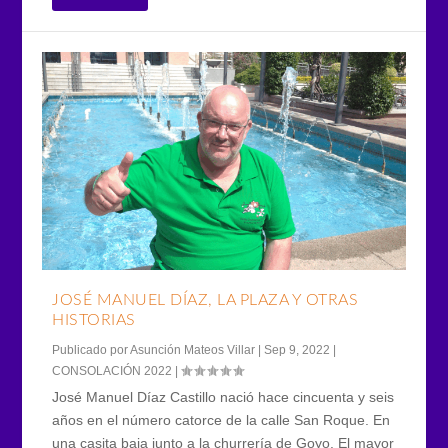
JOSÉ MANUEL DÍAZ, LA PLAZA Y OTRAS
HISTORIAS
Publicado por
Asunción Mateos Villar
|
Sep 9, 2022
|
CONSOLACIÓN 2022
|
José Manuel Díaz Castillo nació hace cincuenta y seis
años en el número catorce de la calle San Roque. En
una casita baja junto a la churrería de Goyo. El mayor