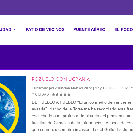
IUDAD
PATIO DE VECINOS
PUENTE AÉREO
EL FOCO
NIA
POZUELO CON UCRANIA
Publicado por
Asunción Mateos Villar
|
May 18, 2022
|
ESTÁ 
Y CIUDAD
|
DE PUEBLO A PUEBLO “El único medio de vencer en 
evitarla”. Nacho de la Torre me ha recordado esta fr
escuchado a mi profesor de historia del pensamiento p
facultad de Ciencias de la Información. Al poco de est
que comenzó con otra invasión: la del Golfo. Es de un