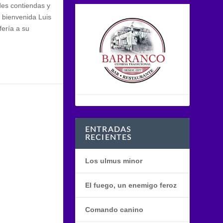
des contiendas y
a bienvenida Luis
fería a su
ENTRADAS
RECIENTES
Los ulmus minor
El fuego, un enemigo feroz
Comando canino