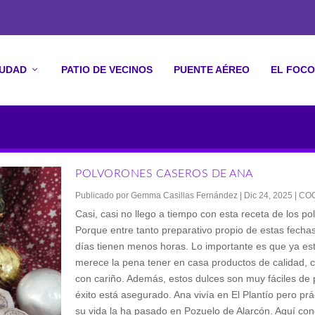
IUDAD
PATIO DE VECINOS
PUENTE AÉREO
EL FOCO
EROS
POLVORONES CASEROS DE ANA
Publicado por
Gemma Casillas Fernández
|
Dic 24, 2025
|
CO
Casi, casi no llego a tiempo con esta receta de los p
Porque entre tanto preparativo propio de estas fecha
días tienen menos horas. Lo importante es que ya es
merece la pena tener en casa productos de calidad, 
con cariño. Además, estos dulces son muy fáciles de 
éxito está asegurado. Ana vivía en El Plantío pero pr
su vida la ha pasado en Pozuelo de Alarcón. Aquí con