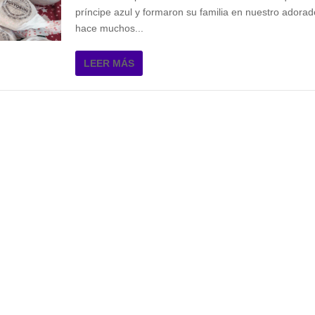
príncipe azul y formaron su familia en nuestro adora
hace muchos...
LEER MÁS