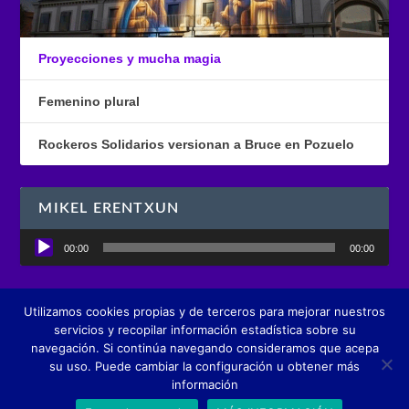
Proyecciones y mucha magia
Femenino plural
Rockeros Solidarios versionan a Bruce en Pozuelo
MIKEL ERENTXUN
Reproductor
00:00
00:00
de
audio
Utilizamos cookies propias y de terceros para mejorar nuestros
Diseñado por
Boutique de Comunicación creActivos
servicios y recopilar información estadística sobre su
navegación. Si continúa navegando consideramos que acepa
su uso. Puede cambiar la configuración u obtener más
información