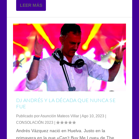
LEER MÁS
DJ ANDRÉS Y LA DÉCADA QUE NUNCA SE
FUE
Publicado por
Asunción Mateos Villar
|
Ago 10, 2023
|
CONSOLACIÓN 2023
|
Andrés Vázquez nació en Huelva. Justo en la
primavera en la que «Can’t Buy Me Love» de The