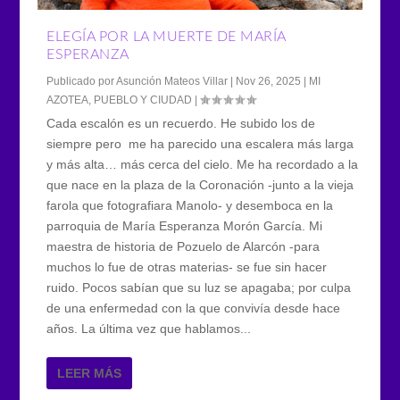
ELEGÍA POR LA MUERTE DE MARÍA
ESPERANZA
Publicado por
Asunción Mateos Villar
|
Nov 26, 2025
|
MI
AZOTEA
,
PUEBLO Y CIUDAD
|
Cada escalón es un recuerdo. He subido los de
siempre pero me ha parecido una escalera más larga
y más alta… más cerca del cielo. Me ha recordado a la
que nace en la plaza de la Coronación -junto a la vieja
farola que fotografiara Manolo- y desemboca en la
parroquia de María Esperanza Morón García. Mi
maestra de historia de Pozuelo de Alarcón -para
muchos lo fue de otras materias- se fue sin hacer
ruido. Pocos sabían que su luz se apagaba; por culpa
de una enfermedad con la que convivía desde hace
años. La última vez que hablamos...
LEER MÁS