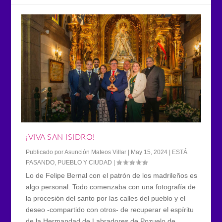
¡VIVA SAN ISIDRO!
Publicado por
Asunción Mateos Villar
|
May 15, 2024
|
ESTÁ
PASANDO
,
PUEBLO Y CIUDAD
|
Lo de Felipe Bernal con el patrón de los madrileños es
algo personal. Todo comenzaba con una fotografía de
la procesión del santo por las calles del pueblo y el
deseo -compartido con otros- de recuperar el espíritu
de la Hermandad de Labradores de Pozuelo de