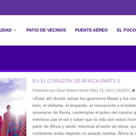
IUDAD
PATIO DE VECINOS
PUENTE AÉREO
EL FOCO
EN EL CORAZÓN DE ÁFRICA (PARTE I)
Publicado por
Sarai Mateos Moral
|
May 13, 2022
|
VIAJES
|
«Estar ahí donde reinan los guerreros Masai y los cin
león, el elefante, el leopardo, el rinoceronte y el búfal
amanecer de Kenia, contemplar el polvo del camino q
mientras cae el sol y saber que la vida son estos mo
partir de África y sentir, mientras el avión se eleva, 
continente estás dejando un estado mental. África te