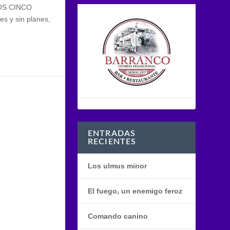
OS CINCO
 y sin planes,
ENTRADAS
RECIENTES
Los ulmus minor
El fuego, un enemigo feroz
Comando canino