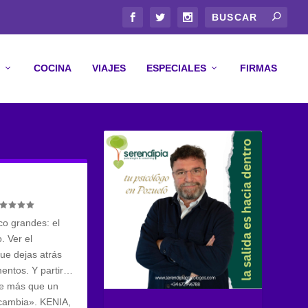
COCINA
VIAJES
ESPECIALES
FIRMAS
co grandes: el
o. Ver el
ue dejas atrás
mentos. Y partir…
que más que un
 cambia». KENIA,