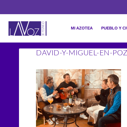
MI AZOTEA
PUEBLO Y C
DAVID-Y-MIGUEL-EN-PO