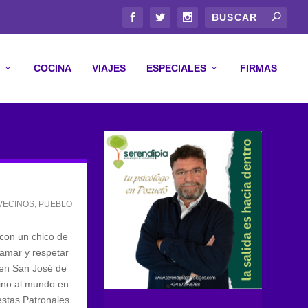
COCINA
VIAJES
ESPECIALES
FIRMAS
 VECINOS
,
PUEBLO
con un chico de
 amar y respetar
 en San José de
vino al mundo en
estas Patronales.