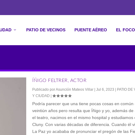
IUDAD
PATIO DE VECINOS
PUENTE AÉREO
EL FOCO
ÍÑIGO FELTRER, ACTOR
Publicado por
Asunción Mateos Villar
|
Jul 6, 2023
|
PATIO DE
Y CIUDAD
|
Podría parecer que una tiene pocas cosas en común 
veintiún años pero resulta que Íñigo y yo, además de
el teatro, nacimos en el mismo hospital y estudiamos
Cluny. Con varias décadas de diferencia. Cuando él 
La Paz yo acababa de pronunciar el pregón de las Fi