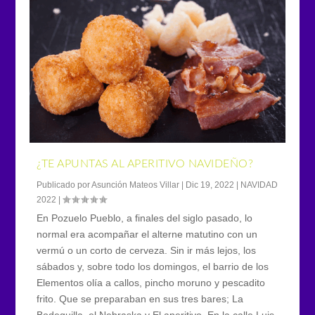
¿TE APUNTAS AL APERITIVO NAVIDEÑO?
Publicado por
Asunción Mateos Villar
|
Dic 19, 2022
|
NAVIDAD
2022
|
En Pozuelo Pueblo, a finales del siglo pasado, lo
normal era acompañar el alterne matutino con un
vermú o un corto de cerveza. Sin ir más lejos, los
sábados y, sobre todo los domingos, el barrio de los
Elementos olía a callos, pincho moruno y pescadito
frito. Que se preparaban en sus tres bares; La
Bodeguilla, el Nebraska y El aperitivo. En la calle Luis