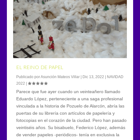
EL REINO DE PAPEL
Publicado por
Asunción Mateos Villar
|
Dic 13, 2022
|
NAVIDAD
2022
|
Parece que fue ayer cuando un veinteañero llamado
Eduardo López, perteneciente a una saga profesional
vinculada a la historia de Pozuelo de Alarcón, abría las
puertas de su librería con artículos de papelería y
fotocopias en el corazón de la ciudad. Pero han pasado
veintiséis años. Su bisabuelo, Federico López, además
de vender papeles -periódicos- tenía en exclusiva la