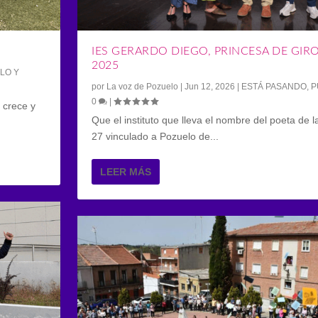
IES GERARDO DIEGO, PRINCESA DE GIR
2025
LO Y
por
La voz de Pozuelo
|
Jun 12, 2026
|
ESTÁ PASANDO
,
P
0
|
 crece y
Que el instituto que lleva el nombre del poeta de 
27 vinculado a Pozuelo de...
LEER MÁS