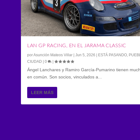
LAN GP RACING, EN EL JARAMA CLASSIC
por
Asunción Mateos Villar
|
Jun 5, 2026
|
ESTÁ PASANDO
,
PUEB
CIUDAD
|
0
|
Ángel Lanchares y Ramiro García-Pumarino tienen muc
en común. Son socios, vinculados a...
LEER MÁS