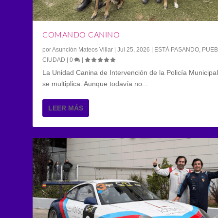
COMANDO CANINO
por
Asunción Mateos Villar
|
Jul 25, 2026
|
ESTÁ PASANDO
,
PUEB
CIUDAD
|
0
|
La Unidad Canina de Intervención de la Policía Municipal
se multiplica. Aunque todavía no...
LEER MÁS