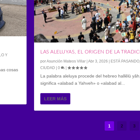
LAS ALELUYAS, EL ORIGEN DE LA TRADI
LO Y
por
Asunción Mateos Villar
|
Abr 3, 2026
|
ESTÁ PASANDO
CIUDAD
|
0
|
has cosas
La palabra aleluya procede del hebreo hallĕlū yăh
significa «alabad a Yahveh» o «alabad al...
LEER MÁS
1
2
3