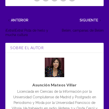
ANTERIOR
SIGUIENTE
¡Extra!¡Extra! Pista de hielo y
Belén, campanas de Belén
mucha cultura
SOBRE EL AUTOR
Asunción Mateos Villar
Licenciada en Ciencias de la Información por la
Universidad Complutense de Madrid y Postgrado en
Periodismo y Moda por la Universidad Francisco de
Vitoria. Ha trabajado en radio (Antena 3 y Onda Cero) y