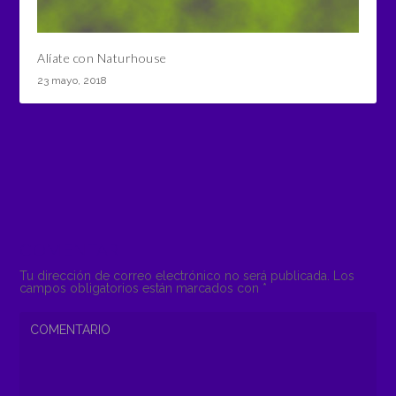
Alíate con Naturhouse
23 mayo, 2018
COMENTAR
Tu dirección de correo electrónico no será publicada.
Los
campos obligatorios están marcados con
*