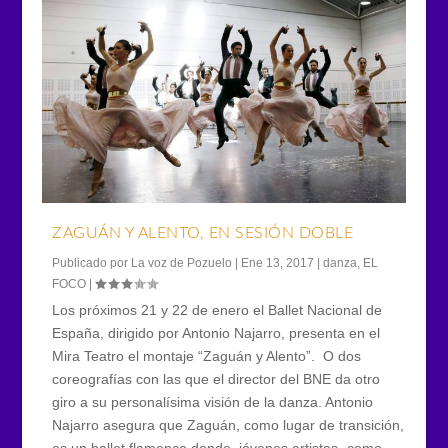
ZAGUÁN Y ALENTO, EN SESIÓN DOBLE
Publicado por
La voz de Pozuelo
|
Ene 13, 2017
|
danza
,
EL
FOCO
|
Los próximos 21 y 22 de enero el Ballet Nacional de
España, dirigido por Antonio Najarro, presenta en el
Mira Teatro el montaje “Zaguán y Alento”. O dos
coreografías con las que el director del BNE da otro
giro a su personalísima visión de la danza. Antonio
Najarro asegura que Zaguán, como lugar de transición,
es un ballet flamenco donde jóvenes artistas -como