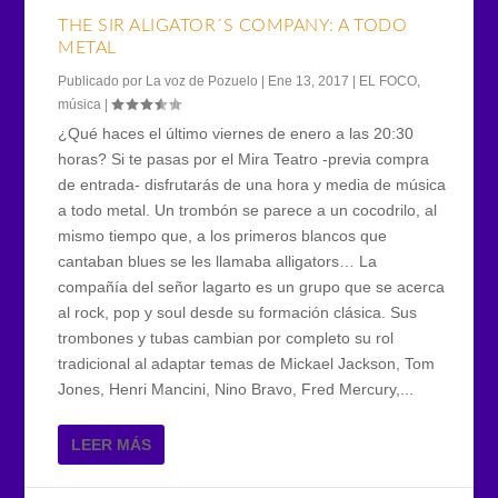
THE SIR ALIGATOR´S COMPANY: A TODO
METAL
Publicado por
La voz de Pozuelo
|
Ene 13, 2017
|
EL FOCO
,
música
|
¿Qué haces el último viernes de enero a las 20:30
horas? Si te pasas por el Mira Teatro -previa compra
de entrada- disfrutarás de una hora y media de música
a todo metal. Un trombón se parece a un cocodrilo, al
mismo tiempo que, a los primeros blancos que
cantaban blues se les llamaba alligators… La
compañía del señor lagarto es un grupo que se acerca
al rock, pop y soul desde su formación clásica. Sus
trombones y tubas cambian por completo su rol
tradicional al adaptar temas de Mickael Jackson, Tom
Jones, Henri Mancini, Nino Bravo, Fred Mercury,...
LEER MÁS