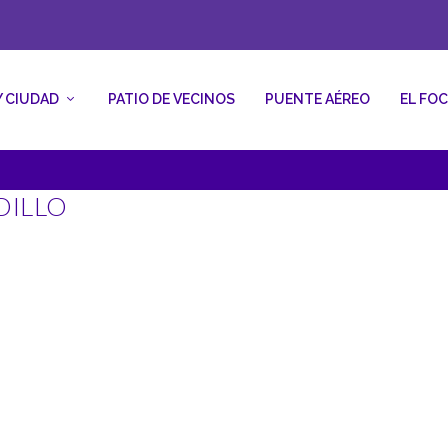
Y CIUDAD
PATIO DE VECINOS
PUENTE AÉREO
EL FO
DILLO