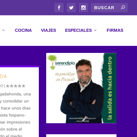
COCINA
VIAJES
ESPECIALES
FIRMAS
NDA
CO
|
ajadahonda, una
y consolidar un
an hace unos días
nista hispano-
biar impresiones
ión sobre el
ado el medio