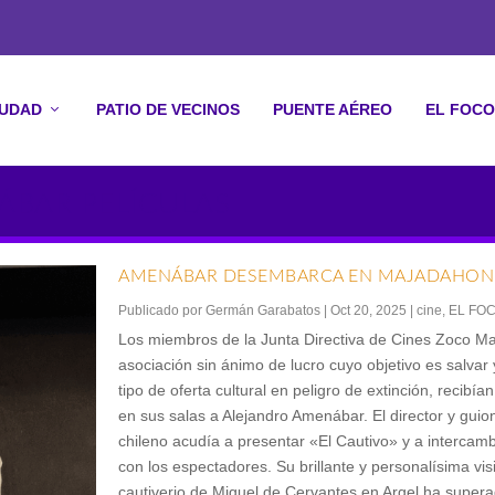
IUDAD
PATIO DE VECINOS
PUENTE AÉREO
EL FOCO
ÁBAR PELÍCULAS
AMENÁBAR DESEMBARCA EN MAJADAHO
Publicado por
Germán Garabatos
|
Oct 20, 2025
|
cine
,
EL FO
Los miembros de la Junta Directiva de Cines Zoco M
asociación sin ánimo de lucro cuyo objetivo es salvar 
tipo de oferta cultural en peligro de extinción, recibí
en sus salas a Alejandro Amenábar. El director y guio
chileno acudía a presentar «El Cautivo» y a intercam
con los espectadores. Su brillante y personalísima vis
cautiverio de Miguel de Cervantes en Argel ha super