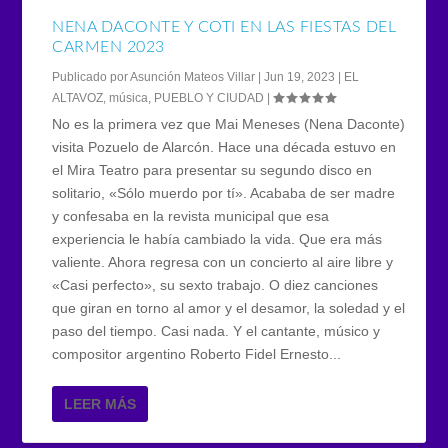
NENA DACONTE Y COTI EN LAS FIESTAS DEL
CARMEN 2023
Publicado por
Asunción Mateos Villar
|
Jun 19, 2023
|
EL
ALTAVOZ
,
música
,
PUEBLO Y CIUDAD
|
No es la primera vez que Mai Meneses (Nena Daconte)
visita Pozuelo de Alarcón. Hace una década estuvo en
el Mira Teatro para presentar su segundo disco en
solitario, «Sólo muerdo por tí». Acababa de ser madre
y confesaba en la revista municipal que esa
experiencia le había cambiado la vida. Que era más
valiente. Ahora regresa con un concierto al aire libre y
«Casi perfecto», su sexto trabajo. O diez canciones
que giran en torno al amor y el desamor, la soledad y el
paso del tiempo. Casi nada. Y el cantante, músico y
compositor argentino Roberto Fidel Ernesto...
LEER MÁS