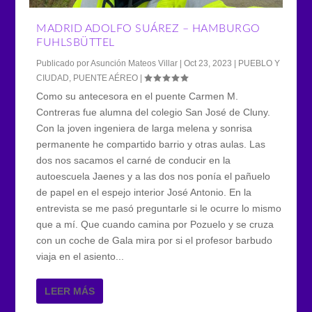
MADRID ADOLFO SUÁREZ – HAMBURGO
FUHLSBÜTTEL
Publicado por
Asunción Mateos Villar
|
Oct 23, 2023
|
PUEBLO Y
CIUDAD
,
PUENTE AÉREO
|
Como su antecesora en el puente Carmen M.
Contreras fue alumna del colegio San José de Cluny.
Con la joven ingeniera de larga melena y sonrisa
permanente he compartido barrio y otras aulas. Las
dos nos sacamos el carné de conducir en la
autoescuela Jaenes y a las dos nos ponía el pañuelo
de papel en el espejo interior José Antonio. En la
entrevista se me pasó preguntarle si le ocurre lo mismo
que a mí. Que cuando camina por Pozuelo y se cruza
con un coche de Gala mira por si el profesor barbudo
viaja en el asiento...
LEER MÁS