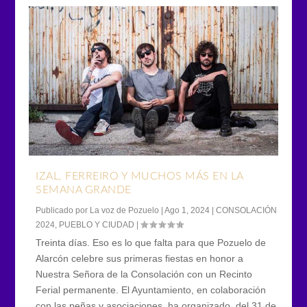
IZAL, FERREIRO Y MUCHOS MÁS EN LA
SEMANA GRANDE
Publicado por
La voz de Pozuelo
|
Ago 1, 2024
|
CONSOLACIÓN
2024
,
PUEBLO Y CIUDAD
|
Treinta días. Eso es lo que falta para que Pozuelo de
Alarcón celebre sus primeras fiestas en honor a
Nuestra Señora de la Consolación con un Recinto
Ferial permanente. El Ayuntamiento, en colaboración
con las peñas y asociaciones, ha organizado, del 31 de