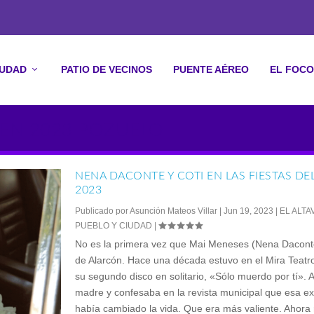
IUDAD
PATIO DE VECINOS
PUENTE AÉREO
EL FOCO
MEN 2023 POZUELO
NENA DACONTE Y COTI EN LAS FIESTAS D
2023
Publicado por
Asunción Mateos Villar
|
Jun 19, 2023
|
EL ALTA
PUEBLO Y CIUDAD
|
No es la primera vez que Mai Meneses (Nena Daconte
de Alarcón. Hace una década estuvo en el Mira Teatr
su segundo disco en solitario, «Sólo muerdo por tí».
madre y confesaba en la revista municipal que esa ex
había cambiado la vida. Que era más valiente. Ahora