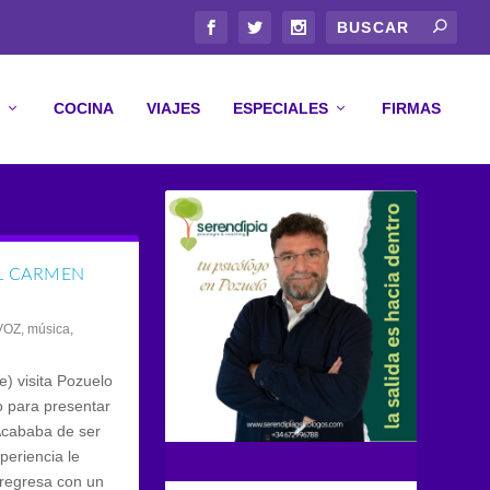
COCINA
VIAJES
ESPECIALES
FIRMAS
EL CARMEN
VOZ
,
música
,
) visita Pozuelo
o para presentar
 Acababa de ser
periencia le
 regresa con un