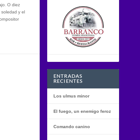
ajo. O diez
 soledad y el
compositor
ENTRADAS
RECIENTES
Los ulmus minor
El fuego, un enemigo feroz
Comando canino