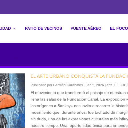
IUDAD
PATIO DE VECINOS
PUENTE AÉREO
EL FOCO
L ARTE URBANO
EL ARTE URBANO CONQUISTA LA FUNDAC
Publicado por
Germán Garabatos
|
Feb 5, 2026
|
arte
,
EL FOC
El movimiento que transformó el paisaje de nuestras
llena las salas de la Fundación Canal. La exposición
los orígenes a Banksy» nos invita a recorrer la histori
movimiento que, durante años, fue tachado de margin
sin duda, una de las expresiones culturales más influ
nuestro tiempo. Una oportunidad única para entender