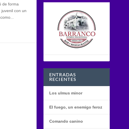
ió de forma
juvenil con un
 como...
ENTRADAS
RECIENTES
Los ulmus minor
El fuego, un enemigo feroz
Comando canino