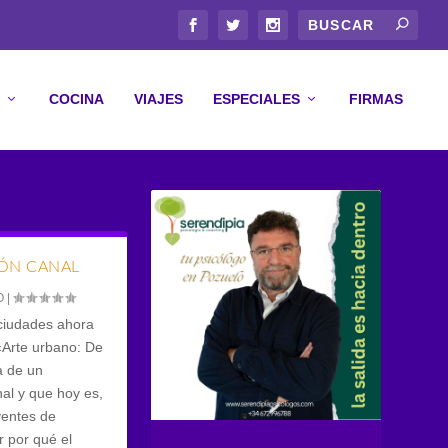
COCINA
VIAJES
ESPECIALES
FIRMAS
IÓN CANAL
O
|
 ciudades ahora
 «Arte urbano: De
a de un
al y que hoy es,
yentes de
 por qué el