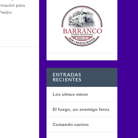
ormación para
Peidro
ENTRADAS
RECIENTES
Los ulmus minor
El fuego, un enemigo feroz
Comando canino