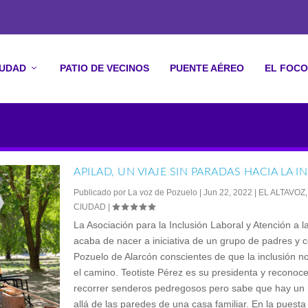
IUDAD
PATIO DE VECINOS
PUENTE AÉREO
EL FOCO
O LA TRAMOYA
APILAD, UN VIAJE SIN PARADAS HACIA LA 
Publicado por
La voz de Pozuelo
|
Jun 22, 2022
|
EL ALTAVOZ
CIUDAD
|
La Asociación para la Inclusión Laboral y Atención a l
acaba de nacer a iniciativa de un grupo de padres y 
Pozuelo de Alarcón conscientes de que la inclusión no
el camino. Teotiste Pérez es su presidenta y reconoce
recorrer senderos pedregosos pero sabe que hay un
allá de las paredes de una casa familiar. En la puesta