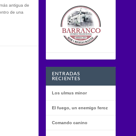
al más antigua de
entro de una
ENTRADAS
RECIENTES
Los ulmus minor
El fuego, un enemigo feroz
Comando canino