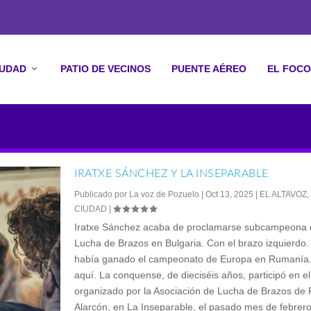
IUDAD
PATIO DE VECINOS
PUENTE AÉREO
EL FOCO
 POZUELO
IRATXE SÁNCHEZ Y LA INSEPARABLE
Publicado por
La voz de Pozuelo
|
Oct 13, 2025
|
EL ALTAVOZ
CIUDAD
|
Iratxe Sánchez acaba de proclamarse subcampeona 
Lucha de Brazos en Bulgaria. Con el brazo izquierdo.
había ganado el campeonato de Europa en Rumanía.
aquí. La conquense, de dieciséis años, participó en el
organizado por la Asociación de Lucha de Brazos de
Alarcón, en La Inseparable, el pasado mes de febrero