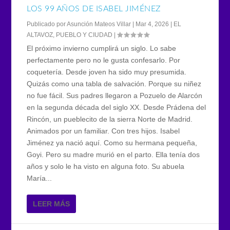
LOS 99 AÑOS DE ISABEL JIMÉNEZ
Publicado por
Asunción Mateos Villar
|
Mar 4, 2026
|
EL
ALTAVOZ
,
PUEBLO Y CIUDAD
|
El próximo invierno cumplirá un siglo. Lo sabe
perfectamente pero no le gusta confesarlo. Por
coquetería. Desde joven ha sido muy presumida.
Quizás como una tabla de salvación. Porque su niñez
no fue fácil. Sus padres llegaron a Pozuelo de Alarcón
en la segunda década del siglo XX. Desde Prádena del
Rincón, un pueblecito de la sierra Norte de Madrid.
Animados por un familiar. Con tres hijos. Isabel
Jiménez ya nació aquí. Como su hermana pequeña,
Goyi. Pero su madre murió en el parto. Ella tenía dos
años y solo le ha visto en alguna foto. Su abuela
María...
LEER MÁS