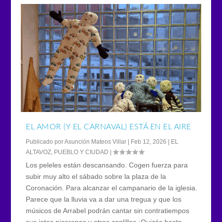
EL AMOR (Y EL CARNAVAL) ESTÁ EN EL AIRE
Publicado por
Asunción Mateos Villar
|
Feb 12, 2026
|
EL
ALTAVOZ
,
PUEBLO Y CIUDAD
|
Los peleles están descansando. Cogen fuerza para
subir muy alto el sábado sobre la plaza de la
Coronación. Para alcanzar el campanario de la iglesia.
Parece que la lluvia va a dar una tregua y que los
músicos de Arrabel podrán cantar sin contratiempos
sus jotas picaronas y otras coplillas ¡Quizás hasta