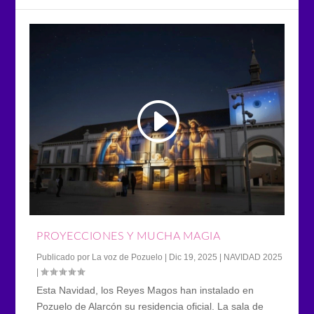
PROYECCIONES Y MUCHA MAGIA
Publicado por
La voz de Pozuelo
|
Dic 19, 2025
|
NAVIDAD 2025
|
Esta Navidad, los Reyes Magos han instalado en
Pozuelo de Alarcón su residencia oficial. La sala de