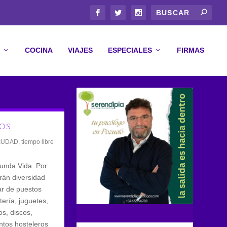
COCINA
VIAJES
ESPECIALES
FIRMAS
VOS
IUDAD
,
tiempo libre
gunda Vida. Por
rán diversidad
ar de puestos
ería, juguetes,
os, discos,
tos hosteleros