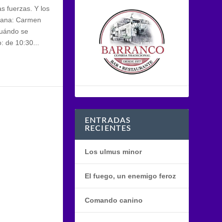
s fuerzas. Y los
ñana: Carmen
cuándo se
: de 10:30...
ENTRADAS
RECIENTES
Los ulmus minor
El fuego, un enemigo feroz
Comando canino