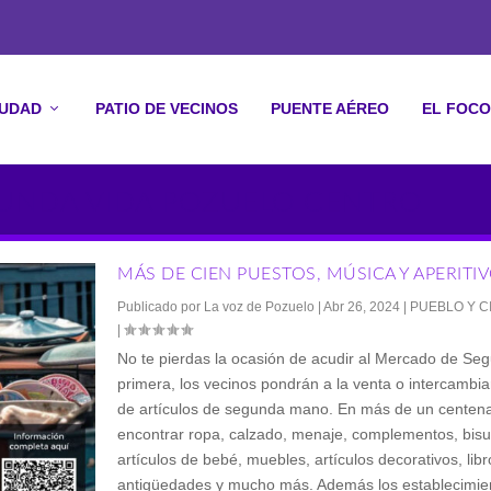
IUDAD
PATIO DE VECINOS
PUENTE AÉREO
EL FOCO
GUNDA VIDA POZUELO CENTRO
MÁS DE CIEN PUESTOS, MÚSICA Y APERITI
Publicado por
La voz de Pozuelo
|
Abr 26, 2024
|
PUEBLO Y C
|
No te pierdas la ocasión de acudir al Mercado de Se
primera, los vecinos pondrán a la venta o intercambia
de artículos de segunda mano. En más de un centen
encontrar ropa, calzado, menaje, complementos, bisut
artículos de bebé, muebles, artículos decorativos, libr
antigüedades y mucho más. Además los establecimien