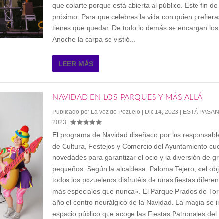
que colarte porque está abierta al público. Este fin d
próximo. Para que celebres la vida con quien prefiera
tienes que quedar. De todo lo demás se encargan los
Anoche la carpa se vistió...
LEER MÁS
NAVIDAD EN LOS PARQUES Y MÁS ALLÁ
Publicado por
La voz de Pozuelo
|
Dic 14, 2023
|
ESTÁ PASA
2023
|
El programa de Navidad diseñado por los responsable
de Cultura, Festejos y Comercio del Ayuntamiento c
novedades para garantizar el ocio y la diversión de g
pequeños. Según la alcaldesa, Paloma Tejero, «el obj
todos los pozueleros disfrutéis de unas fiestas difere
más especiales que nunca». El Parque Prados de Tor
año el centro neurálgico de la Navidad. La magia se in
espacio público que acoge las Fiestas Patronales del 