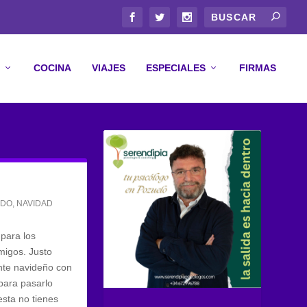
COCINA
VIAJES
ESPECIALES
FIRMAS
NDO
,
NAVIDAD
para los
migos. Justo
ente navideño con
 para pasarlo
esta no tienes