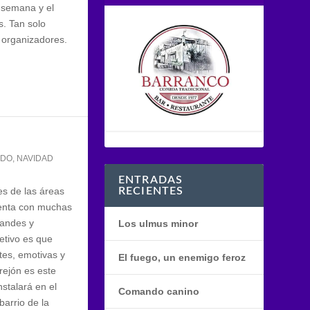
e semana y el
s. Tan solo
 organizadores.
NDO
,
NAVIDAD
ENTRADAS
s de las áreas
RECIENTES
uenta con muchas
randes y
Los ulmus minor
etivo es que
ntes, emotivas y
El fuego, un enemigo feroz
rejón es este
stalará en el
Comando canino
barrio de la