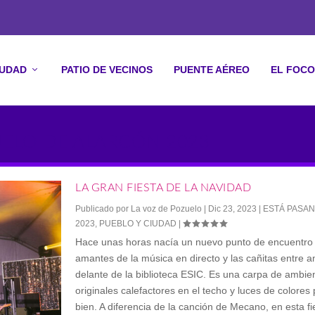
IUDAD
PATIO DE VECINOS
PUENTE AÉREO
EL FOCO
UELO DE ALARCÓN 2023
LA GRAN FIESTA DE LA NAVIDAD
Publicado por
La voz de Pozuelo
|
Dic 23, 2023
|
ESTÁ PASA
2023
,
PUEBLO Y CIUDAD
|
Hace unas horas nacía un nuevo punto de encuentro 
amantes de la música en directo y las cañitas entre a
delante de la biblioteca ESIC. Es una carpa de ambi
originales calefactores en el techo y luces de colores
bien. A diferencia de la canción de Mecano, en esta fi