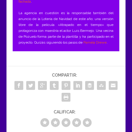
fachada
.
La agencia en cuestión es la responsable también del
anuncio de la Lotería de Navidad de este año; una versión
libre de la película «Atrapado en el tiempo» que
protagoniza con maestría el actor Luis Bermejo. Una vecina
de Pozuelo forma parte de la plantilla y ha participado en el
proyecto. Quizás siguiendo los pasos de
Pamela Drewe
.
COMPARTIR:
CALIFICAR: