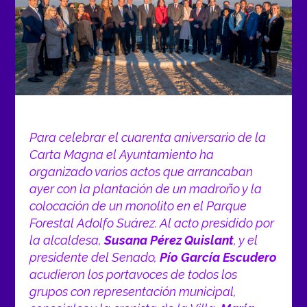
Para celebrar el cuarenta aniversario de la
Carta Magna el Ayuntamiento ha
organizado varios actos que arrancaban
ayer con la plantación de un madroño y la
colocación de un monolito en el Parque
Forestal Adolfo Suárez. Al acto presidido por
la alcaldesa,
Susana Pérez Quislant
, y el
presidente del Senado,
Pío García Escudero
acudieron los portavoces de todos los
grupos con representación municipal,