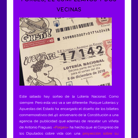
VECINAS
Este sábado hay sorteo de la Lotería Nacional. Como
siempre. Pero esta vez va a ser diferente. Porque Loterías y
Apuestas del Estado ha encargado el diseño de los billetes
conmemorativos del 40 anivervario de la Constitución a una
agencia de publicidad que además de rescatar un viñeta
de Antonio Fraguas
«Forges»
ha hecho que el Congreso de
los Diputados cobre vida con una
proyección sobre su