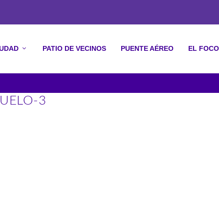
IUDAD
PATIO DE VECINOS
PUENTE AÉREO
EL FOCO
UELO-3