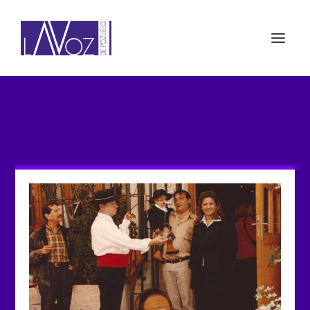
ETIQUETA: COCIDO
MADRILEÑO A DOMICILIO
POZUELO DE ALARCÓN