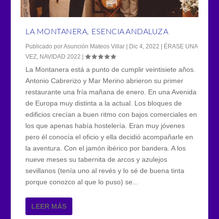
LA MONTANERA, ESENCIA ANDALUZA
Publicado por
Asunción Mateos Villar
|
Dic 4, 2022
|
ÉRASE UNA
VEZ
,
NAVIDAD 2022
|
La Montanera está a punto de cumplir veintisiete años.
Antonio Cabrerizo y Mar Merino abrieron su primer
restaurante una fría mañana de enero. En una Avenida
de Europa muy distinta a la actual. Los bloques de
edificios crecían a buen ritmo con bajos comerciales en
los que apenas había hostelería. Eran muy jóvenes
pero él conocía el oficio y ella decidió acompañarle en
la aventura. Con el jamón ibérico por bandera. A los
nueve meses su tabernita de arcos y azulejos
sevillanos (tenía uno al revés y lo sé de buena tinta
porque conozco al que lo puso) se...
LEER MÁS