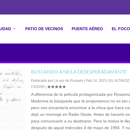
IUDAD
PATIO DE VECINOS
PUENTE AÉREO
EL FOCO
DIO OESTE
BUSCANDO A NEILA DESESPERADAMENTE
Publicado por
La voz de Pozuelo
|
Feb 14, 2023
|
EL ALTAVOZ
CIUDAD
|
A diferencia de la película protagonizada por Rosanna
Madonna la búsqueda que te proponemos no es tan
pero nos encantaría encontrar a la chica que hace ca
dejó un mensaje en Radio Oeste. Antes de hacerlo esc
para comunicarlo a su destinario. Pero la misiva le ll
después de aquel miércoles 4 de mayo de 1994. Y n