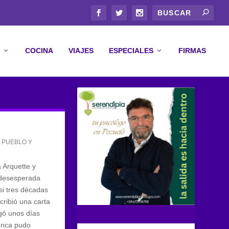
COCINA
VIAJES
ESPECIALES
FIRMAS
,
PUEBLO Y
 Arquette y
 desesperada
si tres décadas
ribió una carta
egó unos días
unca pudo