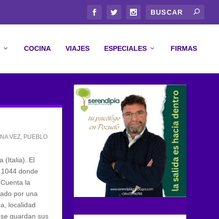
COCINA
VIAJES
ESPECIALES
FIRMAS
NA VEZ
,
PUEBLO
(Italia). El
e 1044 donde
 Cuenta la
tado por una
a, localidad
a se guardan sus