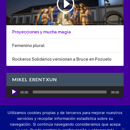
Proyecciones y mucha magia
Femenino plural
Rockeros Solidarios versionan a Bruce en Pozuelo
MIKEL ERENTXUN
Reproductor
00:00
00:00
de
audio
Utilizamos cookies propias y de terceros para mejorar nuestros
Diseñado por
Boutique de Comunicación creActivos
servicios y recopilar información estadística sobre su
navegación. Si continúa navegando consideramos que acepa