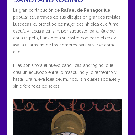
La gran contribución de
Rafael de Penagos
fue
popularizar, a través de sus dibujos en grandes revistas
ilustradas, el prototipo de mujer desinhibida que fuma,
esquía y juega a tenis. Y, por supuesto, baila. Que se
corta el pelo, transforma su rostro con cosméticos y
asalta el armario de los hombres para vestirse como
ellos.
Ellas son ahora el nuevo dandi, casi andrógino, que
crea un equívoco entre lo masculino y lo femenino y
hasta una nueva idea del mundo… sin clases sociales y
sin diferencias de sexos.