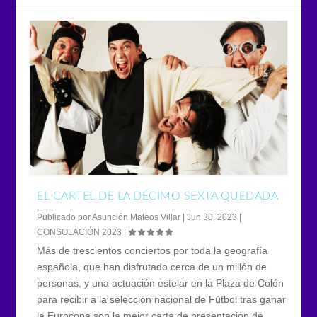
EL CARTEL DE LA DÉCIMO SEXTA QUEDADA
Publicado por
Asunción Mateos Villar
|
Jun 30, 2023
|
CONSOLACIÓN 2023
|
Más de trescientos conciertos por toda la geografía
española, que han disfrutado cerca de un millón de
personas, y una actuación estelar en la Plaza de Colón
para recibir a la selección nacional de Fútbol tras ganar
la Eurocopa son la mejor carta de presentación de