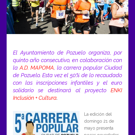
El Ayuntamiento de Pozuelo organiza, por
quinto año consecutivo, en colaboración con
la
A.D. MAPOMA
, la carrera popular Ciudad
de Pozuelo. Esta vez el 50% de lo recaudado
con las inscripciones infantiles y el euro
solidario se destinará al proyecto
ENKI
Inclusión + Cultura
.
La edición del
domingo 21 de
mayo presenta
pocas novedades