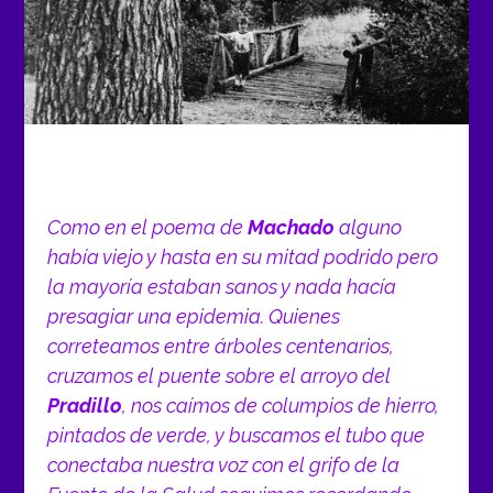
Como en el poema de
Machado
alguno
había viejo y hasta en su mitad podrido pero
la mayoría estaban sanos y nada hacía
presagiar una epidemia. Quienes
correteamos entre árboles centenarios,
cruzamos el puente sobre el arroyo del
Pradillo
, nos caímos de columpios de hierro,
pintados de verde, y buscamos el tubo que
conectaba nuestra voz con el grifo de la