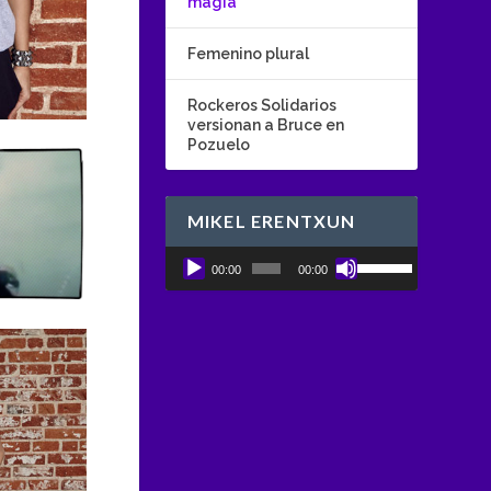
magia
Femenino plural
Rockeros Solidarios
versionan a Bruce en
Pozuelo
MIKEL ERENTXUN
U
Reproductor
00:00
00:00
t
de
i
audio
l
i
z
a
l
a
s
t
e