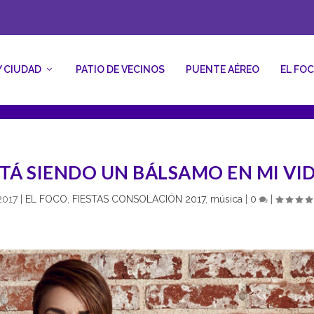
Y CIUDAD
PATIO DE VECINOS
PUENTE AÉREO
EL FO
STÁ SIENDO UN BÁLSAMO EN MI VID
2017
|
EL FOCO
,
FIESTAS CONSOLACIÓN 2017
,
música
|
0
|