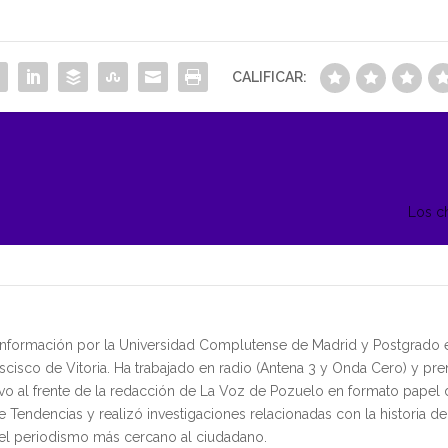
CALIFICAR:
Los c
 Información por la Universidad Complutense de Madrid y Postgrado
cisco de Vitoria. Ha trabajado en radio (Antena 3 y Onda Cero) y pre
vo al frente de la redacción de La Voz de Pozuelo en formato pape
Tendencias y realizó investigaciones relacionadas con la historia d
del periodismo más cercano al ciudadano.