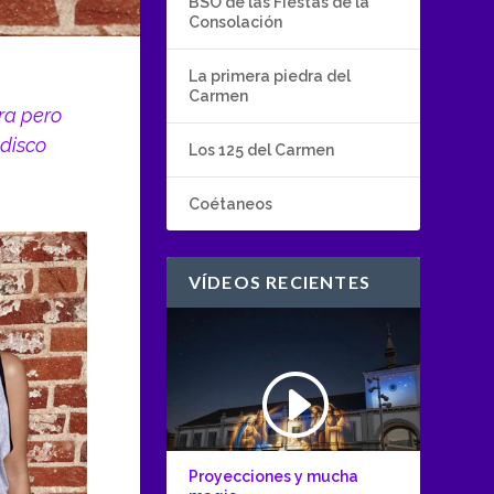
BSO de las Fiestas de la
Consolación
La primera piedra del
Carmen
ra pero
 disco
Los 125 del Carmen
Coétaneos
VÍDEOS RECIENTES
Proyecciones y mucha