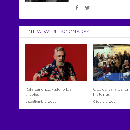
ENTRADAS RELACIONADAS
Rafa Sánchez: «adoro los
Óbolos para Caront
árboles»
historias
2 septiembre, 2022
6 febrero, 2025