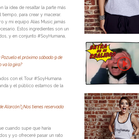
la idea de resaltar la parte más
l tiempo, para crear y macerar.
laro y mi equipo Alias Music jamás
cesario. Estos ingredientes son un
sonidos, y en conjunto #SoyHumana,
a Pozuelo el próximo sábado 9 de
 va la gira?
sados con el Tour #SoyHumana
banda y el público estamos de la
.
 de Alarcón?¿Nos tienes reservada
que cuando supe que haría
os y yo ofreceré pasar un rato