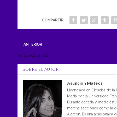
COMPARTIR:
ANTERIOR
No somos ganado
SOBRE EL AUTOR
Asunción Mateos
Licenciada en Ciencias de la
Moda por la Universidad Frans
Durante década y media estu
marcha secciones como la de 
Alarcón. Es una apasionada 