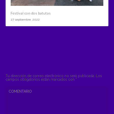
Festival con dos batutas
27 septiembre, 2022
COMENTAR
Tu dirección de correo electrónico no será publicada.
Los
campos obligatorios están marcados con
*