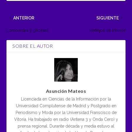
ANTERIOR
SIGUIENTE
Lombardas y glicinias
Reflejos de Interior
SOBRE EL AUTOR
Asunción Mateos
Licenciada en Ciencias de la Información por la
Universidad Complutense de Madrid y Postgrado en
Periodismo y Moda por la Universidad Franscisco de
Vitoria. Ha trabajado en radio (Antena 3 y Onda Cero) y
prensa regional. Durante década y media estuvo al