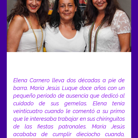
Elena Carnero lleva dos décadas a pie de
barra. María Jesús Luque doce años con un
pequeño periodo de ausencia que dedicó al
cuidado de sus gemelas. Elena tenía
veinticuatro cuando le comentó a su primo
que le interesaba trabajar en sus chiringuitos
de las fiestas patronales. María Jesús
acababa de cumplir dieciocho cuando,