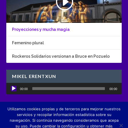
Proyecciones y mucha magia
Femenino plural
Rockeros Solidarios versionan a Bruce en Pozuelo
MIKEL ERENTXUN
Reproductor
00:00
00:00
de
audio
Utilizamos cookies propias y de terceros para mejorar nuestros
Diseñado por
Boutique de Comunicación creActivos
servicios y recopilar información estadística sobre su
navegación. Si continúa navegando consideramos que acepa
su uso. Puede cambiar la configuración u obtener más