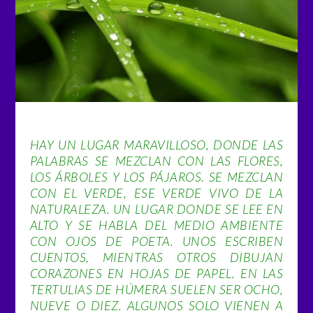
HAY UN LUGAR MARAVILLOSO, DONDE LAS
PALABRAS SE MEZCLAN CON LAS FLORES,
LOS ÁRBOLES Y LOS PÁJAROS. SE MEZCLAN
CON EL VERDE, ESE VERDE VIVO DE LA
NATURALEZA. UN LUGAR DONDE SE LEE EN
ALTO Y SE HABLA DEL MEDIO AMBIENTE
CON OJOS DE POETA. UNOS ESCRIBEN
CUENTOS, MIENTRAS OTROS DIBUJAN
CORAZONES EN HOJAS DE PAPEL. EN LAS
TERTULIAS DE HÚMERA SUELEN SER OCHO,
NUEVE O DIEZ. ALGUNOS SOLO VIENEN A