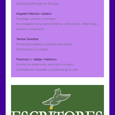
Zamorano afincado en Pozuelo
Angeles Marinas «Geles»
Psicóloga, pintora y escritora
Ha trabajado como administrativa, informática, reformista y
asesora inmobiliaria.
Teresa Silvestre
De sangre toledana y corazón pozuelero
Monitora en un colegio
Francisco J. Vallejo «Hatoros»
Escritor de relato corto, activista y en paro
Cabreado con el poder y estudioso de la vida