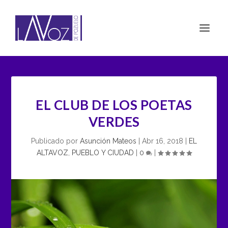
EL CLUB DE LOS POETAS
VERDES
Publicado por
Asunción Mateos
|
Abr 16, 2018
|
EL
ALTAVOZ
,
PUEBLO Y CIUDAD
|
0
|