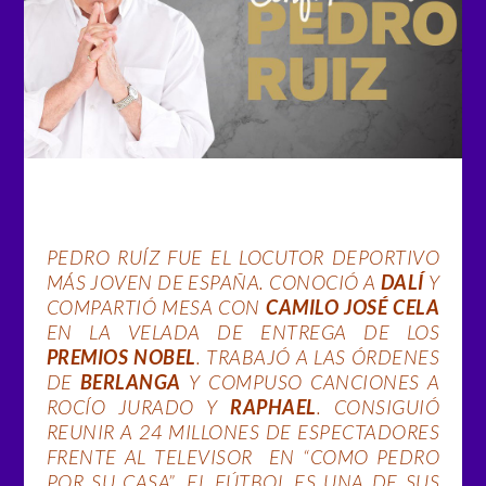
PEDRO RUÍZ FUE EL LOCUTOR DEPORTIVO
MÁS JOVEN DE ESPAÑA. CONOCIÓ A
DALÍ
Y
COMPARTIÓ MESA CON
CAMILO JOSÉ CELA
EN LA VELADA DE ENTREGA DE LOS
PREMIOS NOBEL
. TRABAJÓ A LAS ÓRDENES
DE
BERLANGA
Y COMPUSO CANCIONES A
ROCÍO JURADO Y
RAPHAEL
. CONSIGUIÓ
REUNIR A 24 MILLONES DE ESPECTADORES
FRENTE AL TELEVISOR EN “COMO PEDRO
POR SU CASA”. EL FÚTBOL ES UNA DE SUS