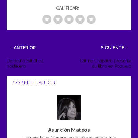
CALIFICAR:
ANTERIOR
SIGUIENTE
Demetrio Sánchez,
Carme Chaparro presenta
hostelero
su libro en Pozuelo
SOBRE EL AUTOR
Asunción Mateos
Licenciada en Ciencias de la Información por la