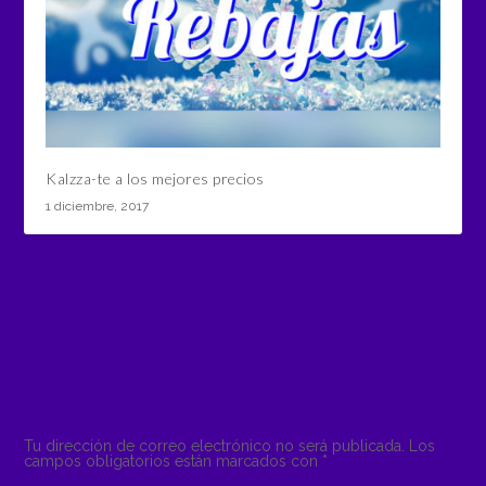
Kalzza-te a los mejores precios
1 diciembre, 2017
COMENTAR
Tu dirección de correo electrónico no será publicada.
Los
campos obligatorios están marcados con
*