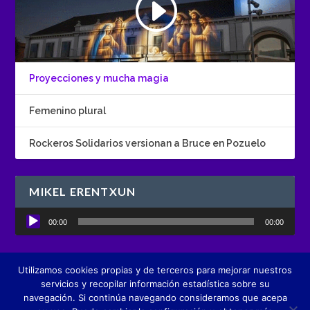
Proyecciones y mucha magia
Femenino plural
Rockeros Solidarios versionan a Bruce en Pozuelo
MIKEL ERENTXUN
Reproductor
00:00
00:00
de
audio
Utilizamos cookies propias y de terceros para mejorar nuestros
Diseñado por
Boutique de Comunicación creActivos
servicios y recopilar información estadística sobre su
navegación. Si continúa navegando consideramos que acepa