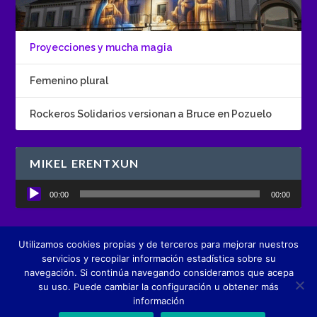
Proyecciones y mucha magia
Femenino plural
Rockeros Solidarios versionan a Bruce en Pozuelo
MIKEL ERENTXUN
Reproductor
00:00
00:00
de
audio
Utilizamos cookies propias y de terceros para mejorar nuestros
Diseñado por
Boutique de Comunicación creActivos
servicios y recopilar información estadística sobre su
navegación. Si continúa navegando consideramos que acepa
su uso. Puede cambiar la configuración u obtener más
información