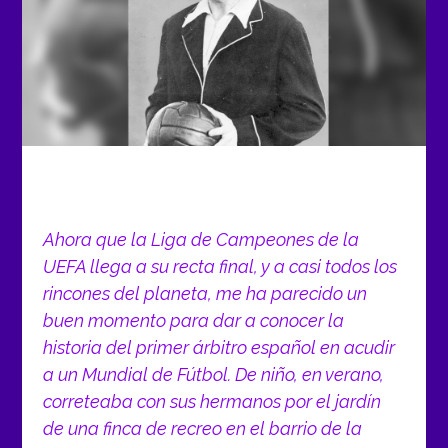
Ahora que la Liga de Campeones de la
UEFA llega a su recta final, y a casi todos los
rincones del planeta, me ha parecido un
buen momento para dar a conocer la
historia del primer árbitro español en acudir
a un Mundial de Fútbol. De niño, en verano,
correteaba con sus hermanos por el jardín
de una finca de recreo en el barrio de la