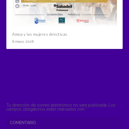
Amep y las mujeres directivas
6 mayo, 2026
COMENTAR
Tu dirección de correo electrónico no será publicada.
Los
campos obligatorios están marcados con
*