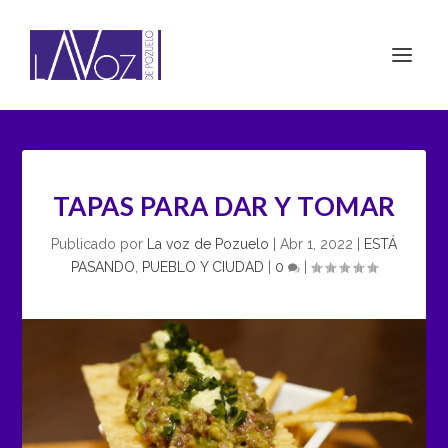
TAPAS PARA DAR Y TOMAR
Publicado por
La voz de Pozuelo
|
Abr 1, 2022
|
ESTÁ
PASANDO
,
PUEBLO Y CIUDAD
|
0
|