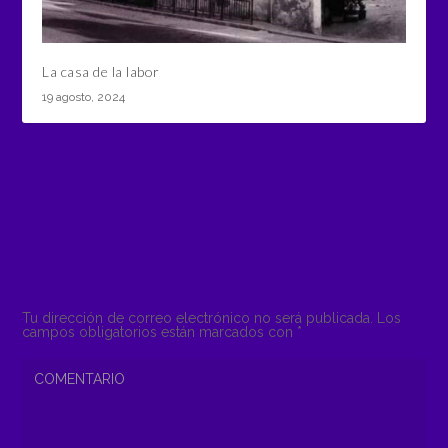
La casa de la labor
19 agosto, 2024
COMENTAR
Tu dirección de correo electrónico no será publicada.
Los
campos obligatorios están marcados con
*