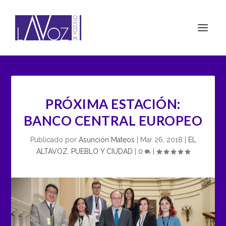
PRÓXIMA ESTACIÓN:
BANCO CENTRAL EUROPEO
Publicado por
Asunción Mateos
|
Mar 26, 2018
|
EL
ALTAVOZ
,
PUEBLO Y CIUDAD
|
0
|