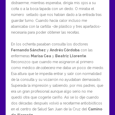
distraerme, mientras esperaba, dirigía mis ojos a su
cofia o a la boca tapada con un dedo. O miraba el
número sellado que nos habían dado a la entrada tras
guardar turno. Cuando hacía calor incluso me
abanicaba con la cartilla -de plástico y tres apartados-
necesaria para poder obtener las recetas.
En los ochenta pasaban consulta los doctores
Fernando Sánchez
y
Andrés Córdoba
con las
enfermeras
Marisa Cea
y
Beatriz
Llorente
.
Reconozco que cuando me asignaron al primero
como médico
de cabecera
me daba un poco de miedo.
Esa altura que le impedía entrar y salir con normalidad
de la consulta y su vozarrón no ayudaban demasiado.
Superada la impresión y sabiendo, por mis padres, que
era un gran profesional aunque algo serio no me
quedó otra que cogerle cariño. Así se lo dije cuando
dos décadas después volvió a recetarme antiobióticos
en el centro de Salud San Juan de la Cruz del
Camino
de Alcorcón
.